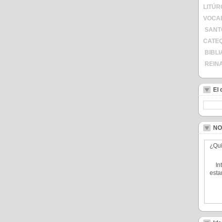
LITÚR
VOCAB
SANT
CATEQ
BIBLI
REIN
El
Buscar
NO
¿Qui
In
esta