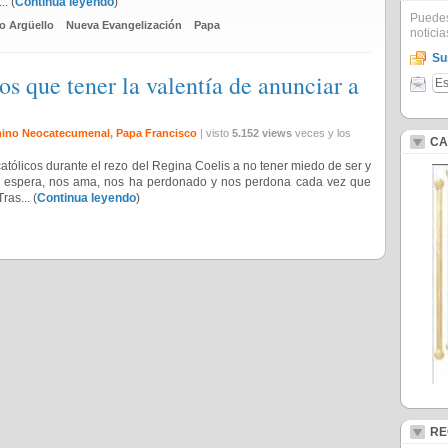
. (
Continua leyendo
)
Puedes
o Argüello
Nueva Evangelización
Papa
noticia
Su
 que tener la valentía de anunciar a
ino Neocatecumenal
,
Papa Francisco
| visto
5.152 views
veces y los
CA
 católicos durante el rezo del Regina Coelis a no tener miedo de ser y
os espera, nos ama, nos ha perdonado y nos perdona cada vez que
as... (
Continua leyendo
)
RE