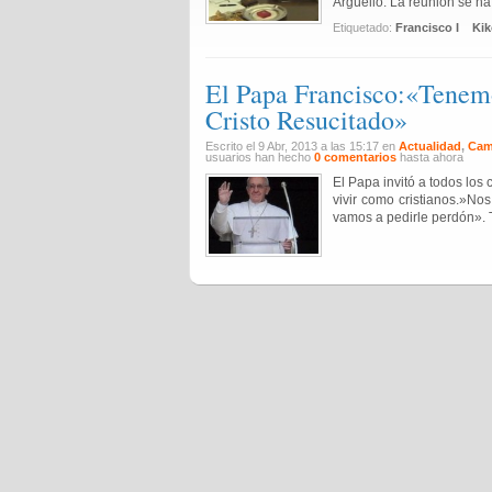
Argüello. La reunión se ha..
Etiquetado:
Francisco I
Kik
El Papa Francisco:«Tenemos
Cristo Resucitado»
Escrito el 9 Abr, 2013 a las 15:17 en
Actualidad
,
Cam
usuarios han hecho
0 comentarios
hasta ahora
El Papa invitó a todos los
vivir como cristianos.»N
vamos a pedirle perdón». Tr