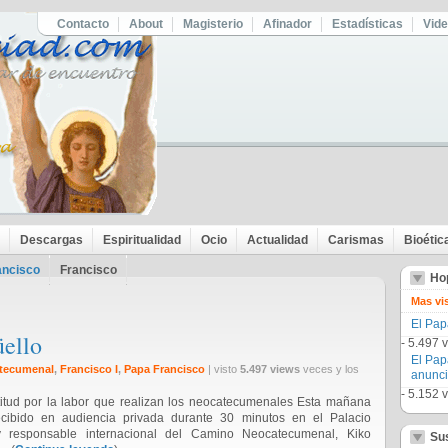
Contacto
About
Magisterio
Afinador
Estadísticas
Vid
Descargas
Espiritualidad
Ocio
Actualidad
Carismas
Bioétic
ancisco
Francisco
Hop
Mas vi
El Pap
üello
- 5.497 
El Pap
tecumenal
,
Francisco I
,
Papa Francisco
| visto
5.497 views
veces y los
anunci
- 5.152 
titud por la labor que realizan los neocatecumenales Esta mañana
cibido en audiencia privada durante 30 minutos en el Palacio
 y responsable internacional del Camino Neocatecumenal, Kiko
Su