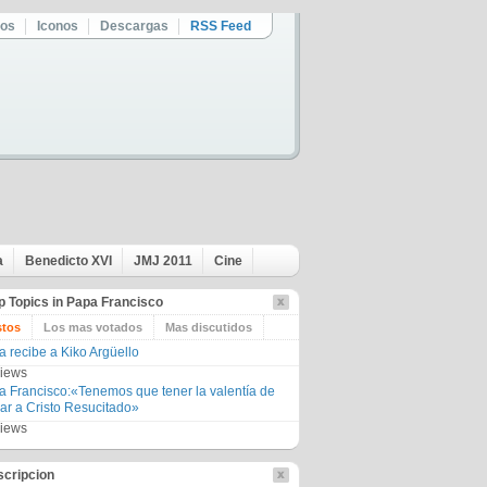
eos
Iconos
Descargas
RSS Feed
a
Benedicto XVI
JMJ 2011
Cine
 Topics in Papa Francisco
stos
Los mas votados
Mas discutidos
a recibe a Kiko Argüello
views
a Francisco:«Tenemos que tener la valentía de
ar a Cristo Resucitado»
views
scripcion