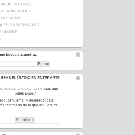
GIA DE LA HORAS
ULARIO BÍBLICO
O ROSARIO
UESIS BAUTISMALES
A ON-LINE
A
 que busca encuentra…
:
 SEAS EL ÚLTIMO EN ENTERARTE
eres estar al día de las noticias que
publicamos?
troduce tu email y despreocúpate,
rás informado de lo que aquí ocurre