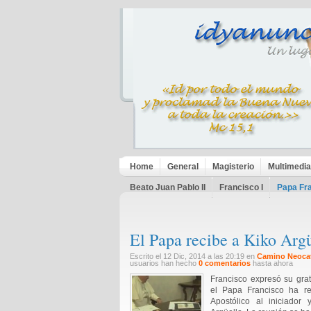
Home
General
Magisterio
Multimedia
Beato Juan Pablo II
Francisco I
Papa Fr
El Papa recibe a Kiko Arg
Escrito el 12 Dic, 2014 a las 20:19 en
Camino Neoca
usuarios han hecho
0 comentarios
hasta ahora
Francisco expresó su gra
el Papa Francisco ha re
Apostólico al iniciador